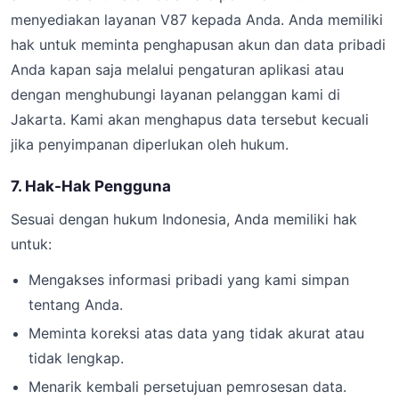
menyediakan layanan V87 kepada Anda. Anda memiliki
hak untuk meminta penghapusan akun dan data pribadi
Anda kapan saja melalui pengaturan aplikasi atau
dengan menghubungi layanan pelanggan kami di
Jakarta. Kami akan menghapus data tersebut kecuali
jika penyimpanan diperlukan oleh hukum.
7. Hak-Hak Pengguna
Sesuai dengan hukum Indonesia, Anda memiliki hak
untuk:
Mengakses informasi pribadi yang kami simpan
tentang Anda.
Meminta koreksi atas data yang tidak akurat atau
tidak lengkap.
Menarik kembali persetujuan pemrosesan data.