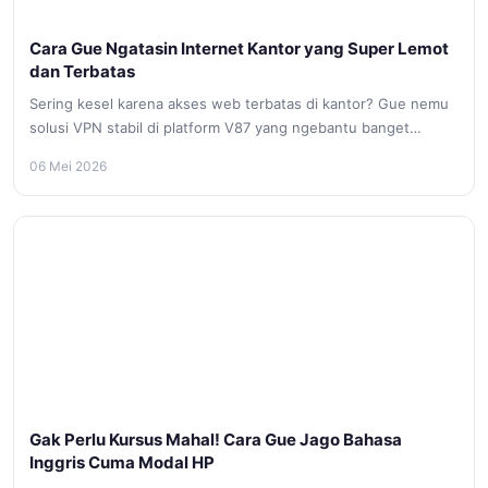
Cara Gue Ngatasin Internet Kantor yang Super Lemot
dan Terbatas
Sering kesel karena akses web terbatas di kantor? Gue nemu
solusi VPN stabil di platform V87 yang ngebantu banget
kelancaran...
06 Mei 2026
Gak Perlu Kursus Mahal! Cara Gue Jago Bahasa
Inggris Cuma Modal HP