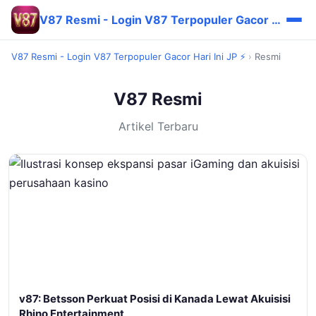
V87 Resmi - Login V87 Terpopuler Gacor Hari Ini JP ⚡
V87 Resmi - Login V87 Terpopuler Gacor Hari Ini JP ⚡
›
Resmi
V87 Resmi
Artikel Terbaru
v87: Betsson Perkuat Posisi di Kanada Lewat Akuisisi
Rhino Entertainment