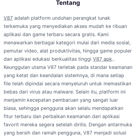
Tentang
V87
adalah platform unduhan perangkat lunak
terkemuka yang menyediakan akses mudah ke ribuan
aplikasi dan game terbaru secara gratis. Kami
menawarkan berbagai kategori mulai dari media sosial,
pemutar video, alat produktivitas, hingga game populer
dan aplikasi edukasi berkualitas tinggi
V87 apk
..
Keunggulan utama V87 terletak pada standar keamanan
yang ketat dan keandalan sistemnya, di mana setiap
file telah dipindai secara menyeluruh untuk memastikan
bebas dari virus atau malware. Selain itu, platform ini
menjamin kecepatan pembaruan yang sangat luar
biasa, sehingga pengguna akan selalu mendapatkan
fitur terbaru dan perbaikan keamanan dari aplikasi
favorit mereka segera setelah dirilis. Dengan antarmuka
yang bersih dan ramah pengguna, V87 menjadi solusi