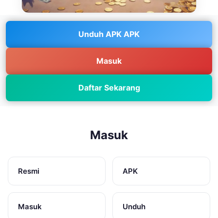
Unduh APK APK
Masuk
Daftar Sekarang
Masuk
Resmi
APK
Masuk
Unduh