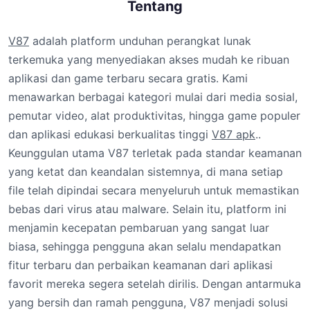
Tentang
V87
adalah platform unduhan perangkat lunak
terkemuka yang menyediakan akses mudah ke ribuan
aplikasi dan game terbaru secara gratis. Kami
menawarkan berbagai kategori mulai dari media sosial,
pemutar video, alat produktivitas, hingga game populer
dan aplikasi edukasi berkualitas tinggi
V87 apk
..
Keunggulan utama V87 terletak pada standar keamanan
yang ketat dan keandalan sistemnya, di mana setiap
file telah dipindai secara menyeluruh untuk memastikan
bebas dari virus atau malware. Selain itu, platform ini
menjamin kecepatan pembaruan yang sangat luar
biasa, sehingga pengguna akan selalu mendapatkan
fitur terbaru dan perbaikan keamanan dari aplikasi
favorit mereka segera setelah dirilis. Dengan antarmuka
yang bersih dan ramah pengguna, V87 menjadi solusi